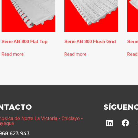
Serie AB 800 Flat Top
Serie AB 800 Flush Grid
Seri
Read more
Read more
Read
NTACTO
SÍGUEN
hosica de Norte La Victoria - Chiclayo -
ayeque
 968 623 943