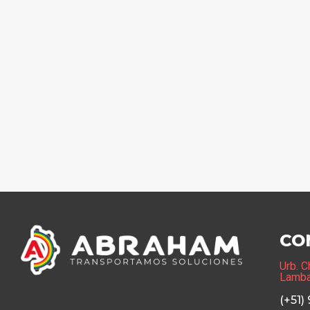
CO
Urb. C
Lamb
(+51)