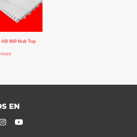
e AB 800 Nub Top
 more
OS EN