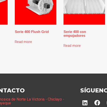
Serie 400 Flush Grid
Serie 400 con
empujadores
Read more
Read more
NTACTO
SÍGUEN
hosica de Norte La Victoria - Chiclayo -
ayeque