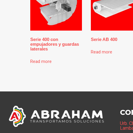
Serie 400 con
Serie AB 400
empujadores y guardas
laterales
Read more
Read more
CO
Urb. C
Lamb